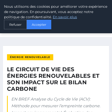
Nous utilisons des cookies pour améliorer votre expérience
MALTA CLIMATE
de navigation. En poursuivant, vous acceptez notre
politique de confidentialité.
En savoir plus
ACCUEIL
ÉNERGIE RENOUVELABLE
Refuser
Accepter
LE CIRCUIT DE VIE DES ÉNERGIES RENOUVELABLES ET SON
IMPACT…
ÉNERGIE RENOUVELABLE
LE CIRCUIT DE VIE DES
ÉNERGIES RENOUVELABLES ET
SON IMPACT SUR LE BILAN
CARBONE
EN BREF Analyse du Cycle de Vie (ACV):
Méthode pour mesurer l’empreinte carbone.