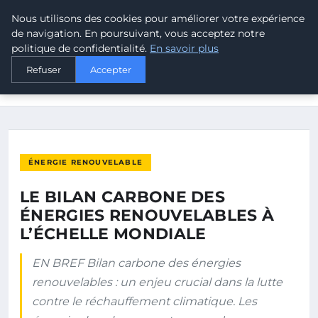
Nous utilisons des cookies pour améliorer votre expérience
MALTA CLIMATE
de navigation. En poursuivant, vous acceptez notre
politique de confidentialité.
En savoir plus
ACCUEIL
ÉNERGIE RENOUVELABLE
Refuser
Accepter
LE BILAN CARBONE DES ÉNERGIES RENOUVELABLES À
L’ÉCHELLE…
ÉNERGIE RENOUVELABLE
LE BILAN CARBONE DES
ÉNERGIES RENOUVELABLES À
L’ÉCHELLE MONDIALE
EN BREF Bilan carbone des énergies
renouvelables : un enjeu crucial dans la lutte
contre le réchauffement climatique. Les