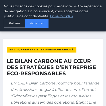
Nous utilisons des cookies pour améliorer votre expérience
MALTA CLIMATE
de navigation. En poursuivant, vous acceptez notre
politique de confidentialité.
En savoir plus
ACCUEIL
ENVIRONNEMENT ET ÉCO-RESPONSABILITÉ
Refuser
Accepter
LE BILAN CARBONE AU CŒUR DES STRATÉGIES D’ENTREPRISE…
ENVIRONNEMENT ET ÉCO-RESPONSABILITÉ
LE BILAN CARBONE AU CŒUR
DES STRATÉGIES D’ENTREPRISE
ÉCO-RESPONSABLES
EN BREF Bilan Carbone : outil clé pour l’analyse
des émissions de gaz à effet de serre. Permet
d’identifier les gaspillages et les mauvaises
utilisations au sein des opérations. Établit une