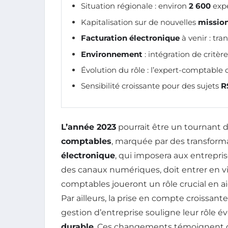
Situation régionale : environ
2 600
exp
Kapitalisation sur de nouvelles
missio
Facturation électronique
à venir : tra
Environnement
: intégration de critè
Évolution du rôle : l’expert-comptab
Sensibilité croissante pour des sujets
R
L’année 2023
pourrait être un tournant d
comptables
, marquée par des transform
électronique
, qui imposera aux entrepris
des canaux numériques, doit entrer en v
comptables joueront un rôle crucial en aid
Par ailleurs, la prise en compte croissan
gestion d’entreprise souligne leur rôle év
durable
. Ces changements témoignent d’