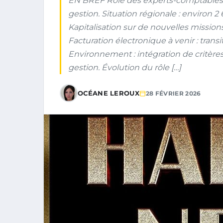
EN BREF Rôle des experts-comptables
gestion. Situation régionale : environ
Kapitalisation sur de nouvelles missio
Facturation électronique à venir : transi
Environnement : intégration de critèr
gestion. Évolution du rôle […]
OCÉANE LEROUX
28 FÉVRIER 2026