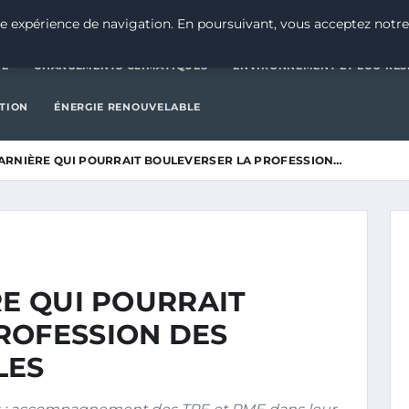
CATÉGORIE
CHANGEMENTS CLIMATIQUES
ENVIRONNEMENT E
e expérience de navigation. En poursuivant, vous acceptez notre
IE
CHANGEMENTS CLIMATIQUES
ENVIRONNEMENT ET ÉCO-RES
CTION
ÉNERGIE RENOUVELABLE
HARNIÈRE QUI POURRAIT BOULEVERSER LA PROFESSION…
RE QUI POURRAIT
ROFESSION DES
LES