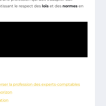
tissant le respect des
lois
et des
normes
en
erser la profession des experts-comptables
horizon
ation