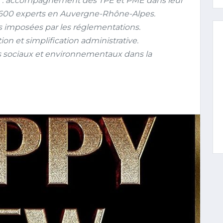
 : accompagnement des TPE et PME dans leur
 2 600 experts en Auvergne-Rhône-Alpes.
ns imposées par les réglementations.
tion et simplification administrative.
es sociaux et environnementaux dans la