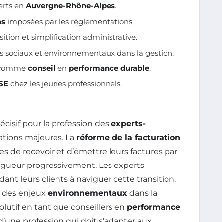
erts en
Auvergne-Rhône-Alpes
.
ns
imposées par les réglementations.
nsition et simplification administrative.
res sociaux et environnementaux dans la gestion.
le comme
conseil
en
performance durable
.
SE
chez les jeunes professionnels.
écisif pour la profession des
experts-
ations majeures. La
réforme de la facturation
es de recevoir et d’émettre leurs factures par
igueur progressivement. Les experts-
ant leurs clients à naviguer cette transition.
te des enjeux
environnementaux
dans la
olutif en tant que conseillers en
performance
une profession qui doit s’adapter aux