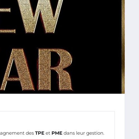
mpagnement des
TPE
et
PME
dans leur gestion.