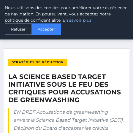
Nous utilisons des cookies pour améliorer votre expérience
MALTA CLIMATE
de navigation. En poursuivant, vous acceptez notre
politique de confidentialité.
En savoir plus
ACCUEIL
STRATÉGIES DE RÉDUCTION
Refuser
Accepter
LA SCIENCE BASED TARGET INITIATIVE SOUS LE FEU DES…
STRATÉGIES DE RÉDUCTION
LA SCIENCE BASED TARGET
INITIATIVE SOUS LE FEU DES
CRITIQUES POUR ACCUSATIONS
DE GREENWASHING
EN BREF Accusations de greenwashing
envers la Science Based Target Initiative (SBTi).
Décision du Board d’accepter les crédits