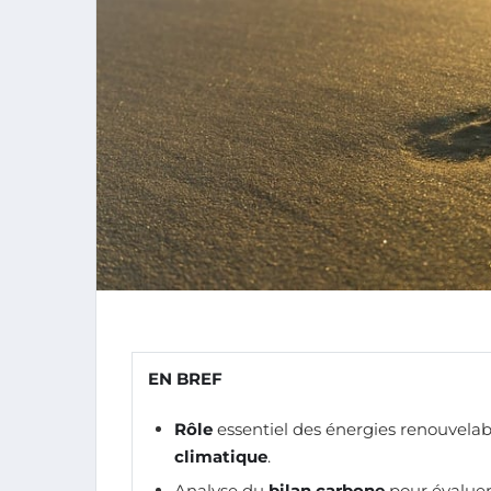
EN BREF
Rôle
essentiel des énergies renouvelabl
climatique
.
Analyse du
bilan carbone
pour évaluer