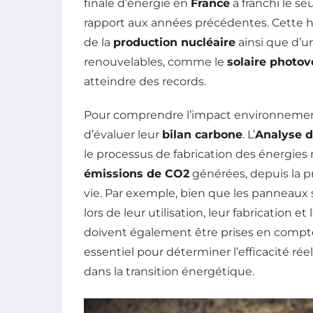
finale d’énergie en
France
a franchi le se
rapport aux années précédentes. Cette hau
de la
production nucléaire
ainsi que d’u
renouvelables, comme le
solaire photov
atteindre des records.
Pour comprendre l’impact environnementa
d’évaluer leur
bilan carbone
. L’
Analyse d
le processus de fabrication des énergie
émissions de CO2
générées, depuis la p
vie. Par exemple, bien que les panneaux s
lors de leur utilisation, leur fabrication
doivent également être prises en compte.
essentiel pour déterminer l’efficacité rée
dans la transition énergétique.