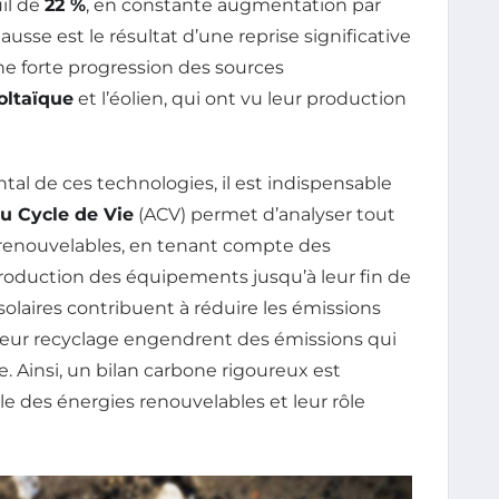
uil de
22 %
, en constante augmentation par
sse est le résultat d’une reprise significative
ne forte progression des sources
oltaïque
et l’éolien, qui ont vu leur production
l de ces technologies, il est indispensable
u Cycle de Vie
(ACV) permet d’analyser tout
s renouvelables, en tenant compte des
roduction des équipements jusqu’à leur fin de
olaires contribuent à réduire les émissions
 et leur recyclage engendrent des émissions qui
 Ainsi, un bilan carbone rigoureux est
lle des énergies renouvelables et leur rôle