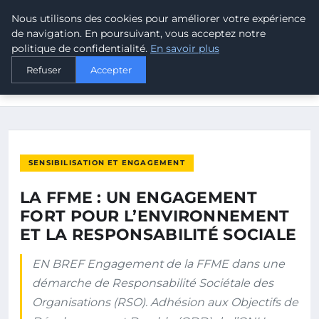
Nous utilisons des cookies pour améliorer votre expérience
MALTA CLIMATE
de navigation. En poursuivant, vous acceptez notre
politique de confidentialité.
En savoir plus
ACCUEIL
SENSIBILISATION ET ENGAGEMENT
Refuser
Accepter
LA FFME : UN ENGAGEMENT FORT POUR L’ENVIRONNEMENT ET
LA…
SENSIBILISATION ET ENGAGEMENT
LA FFME : UN ENGAGEMENT
FORT POUR L’ENVIRONNEMENT
ET LA RESPONSABILITÉ SOCIALE
EN BREF Engagement de la FFME dans une
démarche de Responsabilité Sociétale des
Organisations (RSO). Adhésion aux Objectifs de