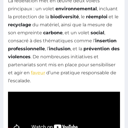
La fédération met en œuvre deux volets
principaux : un volet
environnemental
, incluant
la protection de la
biodiversité
, le
réemploi
et le
recyclage
du matériel, ainsi que la mesure de
son empreinte
carbone
, et un volet
social
,
consacré à des thématiques comme l’
insertion
professionnelle
, l’
inclusion
, et la
prévention des
violences
. De nombreuses initiatives et
partenariats sont mis en place pour sensibiliser
et agir en
faveur
d’une pratique responsable de
l’escalade.