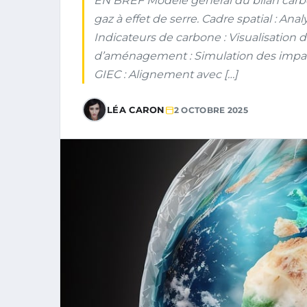
EN BREF Modèle général du bilan carbo
gaz à effet de serre. Cadre spatial : An
Indicateurs de carbone : Visualisation 
d’aménagement : Simulation des impacts
GIEC : Alignement avec […]
LÉA CARON
2 OCTOBRE 2025