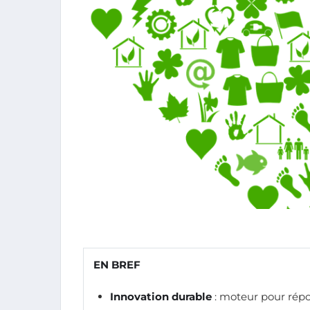
EN BREF
Innovation durable
: moteur pour rép