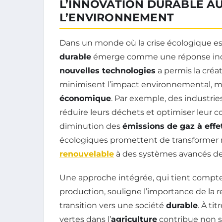
L’INNOVATION DURABLE AU
L’ENVIRONNEMENT
Dans un monde où la crise écologique est 
durable
émerge comme une réponse inc
nouvelles technologies
a permis la créa
minimisent l’impact environnemental, ma
économique
. Par exemple, des industri
réduire leurs déchets et optimiser leur 
diminution des
émissions de gaz à effe
écologiques promettent de transformer not
renouvelable
à des systèmes avancés d
Une approche intégrée, qui tient compt
production, souligne l’importance de la
transition vers une société
durable
. À ti
vertes dans l’
agriculture
contribue non s