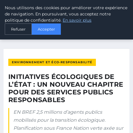
Nous utilisons des cookies pour améliorer votre expérience
MALTA CLIMATE
de navigation. En poursuivant, vous acceptez notre
politique de confidentialité.
En savoir plus
ACCUEIL
ENVIRONNEMENT ET ÉCO-RESPONSABILITÉ
Refuser
Accepter
INITIATIVES ÉCOLOGIQUES DE L’ÉTAT : UN NOUVEAU CHAPITRE…
ENVIRONNEMENT ET ÉCO-RESPONSABILITÉ
INITIATIVES ÉCOLOGIQUES DE
L’ÉTAT : UN NOUVEAU CHAPITRE
POUR DES SERVICES PUBLICS
RESPONSABLES
EN BREF 2,5 millions d’agents publics
mobilisés pour la transition écologique.
Planification sous France Nation verte axée sur