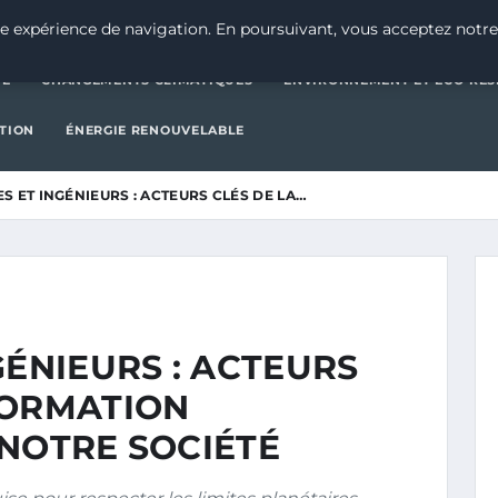
CATÉGORIE
CHANGEMENTS CLIMATIQUES
ENVIRONNEMENT E
e expérience de navigation. En poursuivant, vous acceptez notre
IE
CHANGEMENTS CLIMATIQUES
ENVIRONNEMENT ET ÉCO-RES
CTION
ÉNERGIE RENOUVELABLE
S ET INGÉNIEURS : ACTEURS CLÉS DE LA…
GÉNIEURS : ACTEURS
FORMATION
 NOTRE SOCIÉTÉ