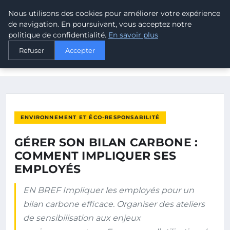
Nous utilisons des cookies pour améliorer votre expérience
MALTA CLIMATE
de navigation. En poursuivant, vous acceptez notre
politique de confidentialité.
En savoir plus
ACCUEIL
ENVIRONNEMENT ET ÉCO-RESPONSABILITÉ
Refuser
Accepter
GÉRER SON BILAN CARBONE : COMMENT IMPLIQUER SES
EMPLOYÉS
ENVIRONNEMENT ET ÉCO-RESPONSABILITÉ
GÉRER SON BILAN CARBONE :
COMMENT IMPLIQUER SES
EMPLOYÉS
EN BREF Impliquer les employés pour un
bilan carbone efficace. Organiser des ateliers
de sensibilisation aux enjeux