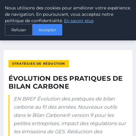
Nous utilisons des cookies pour améliorer votre expérience
MALTA CLIMATE
de navigation. En poursuivant, vous acceptez notre
politique de confidentialité.
En savoir plus
ACCUEIL
STRATÉGIES DE RÉDUCTION
Refuser
Accepter
ÉVOLUTION DES PRATIQUES DE BILAN CARBONE
STRATÉGIES DE RÉDUCTION
ÉVOLUTION DES PRATIQUES DE
BILAN CARBONE
EN BREF Évolution des pratiques de bilan
carbone au fil des années. Nouveaux outils
dans le Bilan Carbone® version 9 pour les
petites entreprises. Impact des régulations sur
les émissions de GES. Réduction des