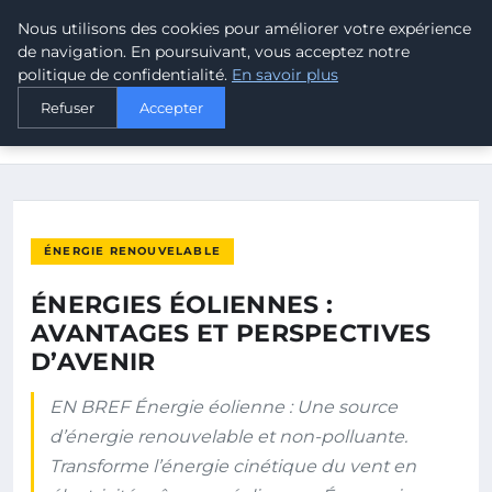
Nous utilisons des cookies pour améliorer votre expérience
MALTA CLIMATE
de navigation. En poursuivant, vous acceptez notre
politique de confidentialité.
En savoir plus
ACCUEIL
ÉNERGIE RENOUVELABLE
Refuser
Accepter
ÉNERGIES ÉOLIENNES : AVANTAGES ET PERSPECTIVES
D’AVENIR
ÉNERGIE RENOUVELABLE
ÉNERGIES ÉOLIENNES :
AVANTAGES ET PERSPECTIVES
D’AVENIR
EN BREF Énergie éolienne : Une source
d’énergie renouvelable et non-polluante.
Transforme l’énergie cinétique du vent en