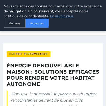
Nous utilisons des cookies pour améliorer votre expérience
MALTA CLIMATE
de navigation. En poursuivant, vous acceptez notre
politique de confidentialité.
En savoir plus
ACCUEIL
ÉNERGIE RENOUVELABLE
Refuser
Accepter
ÉNERGIE RENOUVELABLE MAISON : SOLUTIONS EFFICACES
POUR…
ÉNERGIE RENOUVELABLE
ÉNERGIE RENOUVELABLE
MAISON : SOLUTIONS EFFICACES
POUR RENDRE VOTRE HABITAT
AUTONOME
Alors que la nécessité de passer aux énergies
renouvelables devient de plus en plus