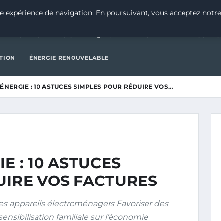
CATÉGORIE
CHANGEMENTS CLIMATIQUES
ENVIRONNEMENT E
e expérience de navigation. En poursuivant, vous acceptez notre
IE
CHANGEMENTS CLIMATIQUES
ENVIRONNEMENT ET ÉCO-RES
CTION
ÉNERGIE RENOUVELABLE
ÉNERGIE : 10 ASTUCES SIMPLES POUR RÉDUIRE VOS…
E : 10 ASTUCES
UIRE VOS FACTURES
des appareils électroménagers Favoriser des
sensibilisation familiale sur l’économie