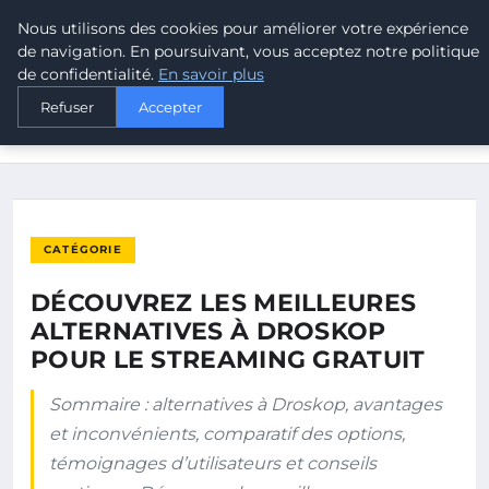
Nous utilisons des cookies pour améliorer votre expérience
MALTA CLIMATE
de navigation. En poursuivant, vous acceptez notre politique
de confidentialité.
En savoir plus
ACCUEIL
CATÉGORIE
Refuser
Accepter
DÉCOUVREZ LES MEILLEURES ALTERNATIVES À DROSKOP POUR
LE…
CATÉGORIE
DÉCOUVREZ LES MEILLEURES
ALTERNATIVES À DROSKOP
POUR LE STREAMING GRATUIT
Sommaire : alternatives à Droskop, avantages
et inconvénients, comparatif des options,
témoignages d’utilisateurs et conseils