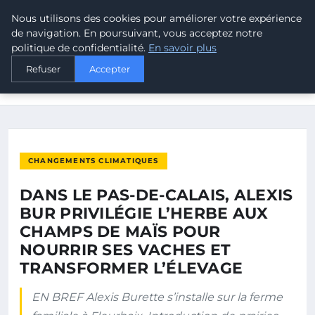
Nous utilisons des cookies pour améliorer votre expérience
MALTA CLIMATE
de navigation. En poursuivant, vous acceptez notre
politique de confidentialité.
En savoir plus
ACCUEIL
CHANGEMENTS CLIMATIQUES
Refuser
Accepter
DANS LE PAS-DE-CALAIS, ALEXIS BUR PRIVILÉGIE L’HERBE
AUX…
CHANGEMENTS CLIMATIQUES
DANS LE PAS-DE-CALAIS, ALEXIS
BUR PRIVILÉGIE L’HERBE AUX
CHAMPS DE MAÏS POUR
NOURRIR SES VACHES ET
TRANSFORMER L’ÉLEVAGE
EN BREF Alexis Burette s’installe sur la ferme