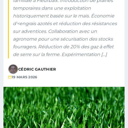
familiale à Fleurbaix. Introduction de prairies
temporaires dans une exploitation
historiquement basée sur le maïs. Économie
d'<engrais azotés et réduction des résistances
sur adventices. Collaboration avec un
agronome pour une sécurisation des stocks
fourragers. Réduction de 20% des gaz à effet
de serre sur la ferme. Expérimentation […]
CÉDRIC GAUTHIER
19 MARS 2026