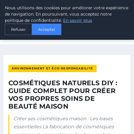
Nous utilisons des cookies pour améliorer votre expérience
MALTA CLIMATE
de navigation. En poursuivant, vous acceptez notre
politique de confidentialité.
En savoir plus
ACCUEIL
ENVIRONNEMENT ET ÉCO-RESPONSABILITÉ
Refuser
Accepter
COSMÉTIQUES NATURELS DIY : GUIDE COMPLET POUR CRÉER
VOS…
ENVIRONNEMENT ET ÉCO-RESPONSABILITÉ
COSMÉTIQUES NATURELS DIY :
GUIDE COMPLET POUR CRÉER
VOS PROPRES SOINS DE
BEAUTÉ MAISON
Créer ses cosmétiques maison : Les bases
essentielles La fabrication de cosmétiques