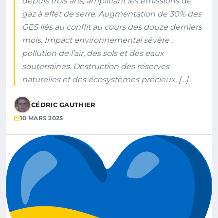
depuis trois ans, amplifiant les émissions de
gaz à effet de serre. Augmentation de 30% des
GES liés au conflit au cours des douze derniers
mois. Impact environnemental sévère :
pollution de l’air, des sols et des eaux
souterraines. Destruction des réserves
naturelles et des écosystèmes précieux. […]
CÉDRIC GAUTHIER
10 MARS 2025