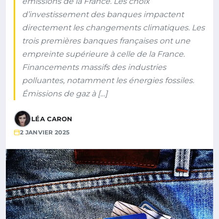
émissions de la France. Les choix
d’investissement des banques impactent
directement les changements climatiques. Les
trois premières banques françaises ont une
empreinte supérieure à celle de la France.
Financements massifs des industries
polluantes, notamment les énergies fossiles.
Émissions de gaz à […]
LÉA CARON
2 JANVIER 2025