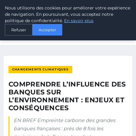
Nous utilisons des cookies pour améliorer votre expérience
MALTA CLIMATE
de navigation. En poursuivant, vous acceptez notre
politique de confidentialité.
En savoir plus
ACCUEIL
CHANGEMENTS CLIMATIQUES
Refuser
Accepter
COMPRENDRE L’INFLUENCE DES BANQUES SUR
L’ENVIRONNEMENT…
CHANGEMENTS CLIMATIQUES
COMPRENDRE L’INFLUENCE DES
BANQUES SUR
L’ENVIRONNEMENT : ENJEUX ET
CONSÉQUENCES
EN BREF Empreinte carbone des grandes
banques françaises : près de 8 fois les