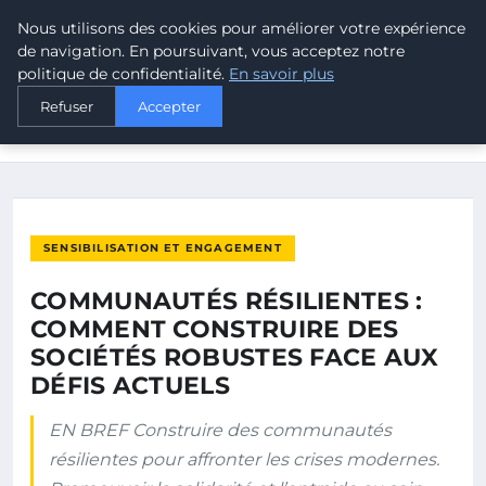
Nous utilisons des cookies pour améliorer votre expérience
MALTA CLIMATE
de navigation. En poursuivant, vous acceptez notre
politique de confidentialité.
En savoir plus
ACCUEIL
SENSIBILISATION ET ENGAGEMENT
Refuser
Accepter
COMMUNAUTÉS RÉSILIENTES : COMMENT CONSTRUIRE DES
SOCIÉTÉS…
SENSIBILISATION ET ENGAGEMENT
COMMUNAUTÉS RÉSILIENTES :
COMMENT CONSTRUIRE DES
SOCIÉTÉS ROBUSTES FACE AUX
DÉFIS ACTUELS
EN BREF Construire des communautés
résilientes pour affronter les crises modernes.