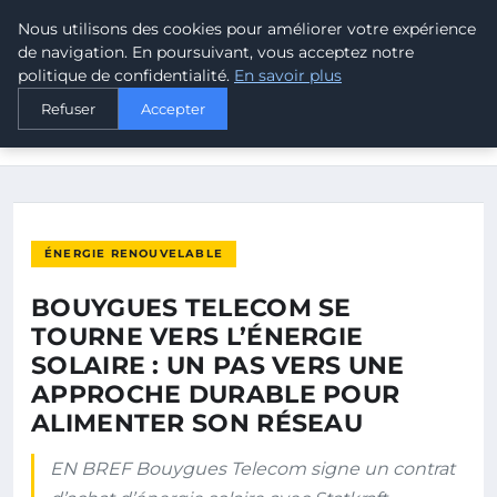
Nous utilisons des cookies pour améliorer votre expérience
MALTA CLIMATE
de navigation. En poursuivant, vous acceptez notre
politique de confidentialité.
En savoir plus
ACCUEIL
ÉNERGIE RENOUVELABLE
Refuser
Accepter
BOUYGUES TELECOM SE TOURNE VERS L’ÉNERGIE SOLAIRE : UN
PAS…
ÉNERGIE RENOUVELABLE
BOUYGUES TELECOM SE
TOURNE VERS L’ÉNERGIE
SOLAIRE : UN PAS VERS UNE
APPROCHE DURABLE POUR
ALIMENTER SON RÉSEAU
EN BREF Bouygues Telecom signe un contrat