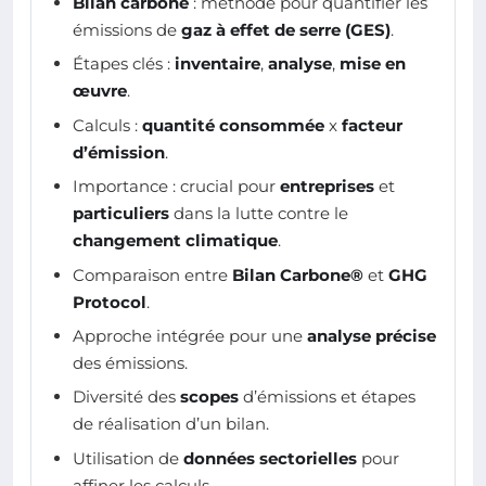
Bilan carbone
: méthode pour quantifier les
émissions de
gaz à effet de serre (GES)
.
Étapes clés :
inventaire
,
analyse
,
mise en
œuvre
.
Calculs :
quantité consommée
x
facteur
d’émission
.
Importance : crucial pour
entreprises
et
particuliers
dans la lutte contre le
changement climatique
.
Comparaison entre
Bilan Carbone®
et
GHG
Protocol
.
Approche intégrée pour une
analyse précise
des émissions.
Diversité des
scopes
d’émissions et étapes
de réalisation d’un bilan.
Utilisation de
données sectorielles
pour
affiner les calculs.