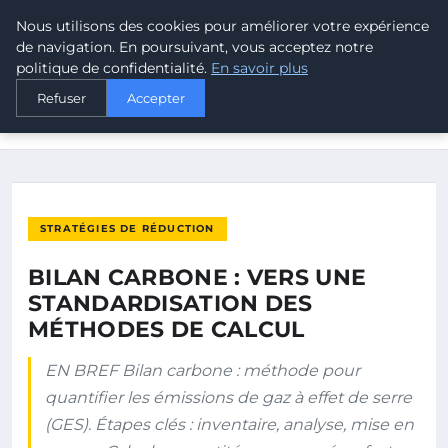
Nous utilisons des cookies pour améliorer votre expérience
MALTA CLIMATE
de navigation. En poursuivant, vous acceptez notre
politique de confidentialité.
En savoir plus
ACCUEIL
STRATÉGIES DE RÉDUCTION
Refuser
Accepter
BILAN CARBONE : VERS UNE STANDARDISATION DES
MÉTHODES DE…
STRATÉGIES DE RÉDUCTION
BILAN CARBONE : VERS UNE
STANDARDISATION DES
MÉTHODES DE CALCUL
EN BREF Bilan carbone : méthode pour
quantifier les émissions de gaz à effet de serre
(GES). Étapes clés : inventaire, analyse, mise en