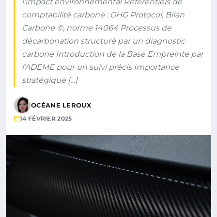
l’impact environnemental Référentiels de
comptabilité carbone : GHG Protocol, Bilan
Carbone ©, norme 14064 Processus de
décarbonation structuré par un diagnostic
carbone Introduction de la Base Empreinte par
l’ADEME pour un suivi précis Importance
stratégique […]
OCÉANE LEROUX
14 FÉVRIER 2025