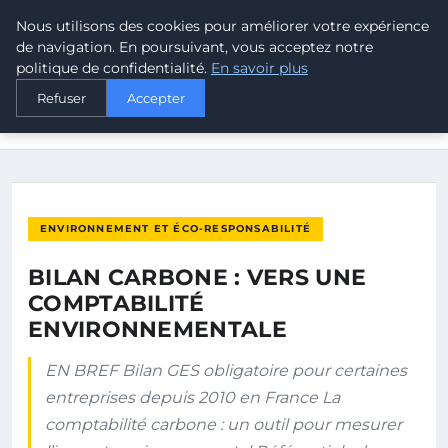
Nous utilisons des cookies pour améliorer votre expérience
MALTA CLIMATE
de navigation. En poursuivant, vous acceptez notre
politique de confidentialité.
En savoir plus
ACCUEIL
ENVIRONNEMENT ET ÉCO-RESPONSABILITÉ
Refuser
Accepter
BILAN CARBONE : VERS UNE COMPTABILITÉ
ENVIRONNEMENTALE
ENVIRONNEMENT ET ÉCO-RESPONSABILITÉ
BILAN CARBONE : VERS UNE
COMPTABILITÉ
ENVIRONNEMENTALE
EN BREF Bilan GES obligatoire pour certaines
entreprises depuis 2010 en France La
comptabilité carbone : un outil pour mesurer