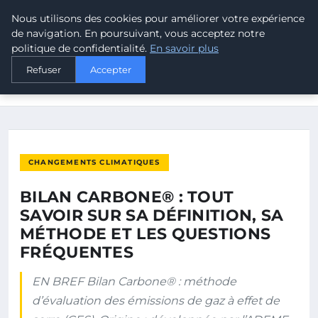
Nous utilisons des cookies pour améliorer votre expérience
MALTA CLIMATE
de navigation. En poursuivant, vous acceptez notre
politique de confidentialité.
En savoir plus
ACCUEIL
CHANGEMENTS CLIMATIQUES
Refuser
Accepter
BILAN CARBONE® : TOUT SAVOIR SUR SA DÉFINITION, SA
MÉTHODE…
CHANGEMENTS CLIMATIQUES
BILAN CARBONE® : TOUT
SAVOIR SUR SA DÉFINITION, SA
MÉTHODE ET LES QUESTIONS
FRÉQUENTES
EN BREF Bilan Carbone® : méthode
d’évaluation des émissions de gaz à effet de