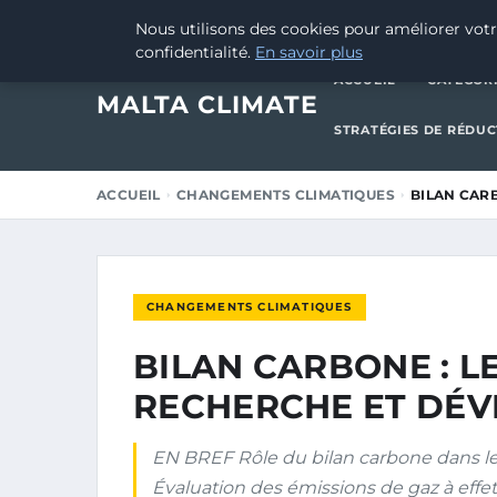
10 FÉVRIER 2025
Nous utilisons des cookies pour améliorer votr
confidentialité.
En savoir plus
ACCUEIL
CATÉGOR
MALTA CLIMATE
STRATÉGIES DE RÉDU
ACCUEIL
CHANGEMENTS CLIMATIQUES
BILAN CAR
CHANGEMENTS CLIMATIQUES
BILAN CARBONE : L
RECHERCHE ET DÉ
EN BREF Rôle du bilan carbone dans l
Évaluation des émissions de gaz à effet