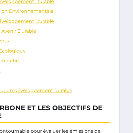
 Développement Durable
cation Environnementale
 Développement Durable
 Avenir Durable
ents
 Écologique
echerche
e
 pour un développement durable
ARBONE ET LES OBJECTIFS DE
E
contournable pour évaluer les émissions de