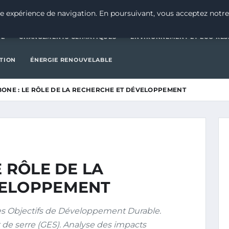
CATÉGORIE
CHANGEMENTS CLIMATIQUES
ENVIRONNEMENT E
e expérience de navigation. En poursuivant, vous acceptez notre
IE
CHANGEMENTS CLIMATIQUES
ENVIRONNEMENT ET ÉCO-RES
CTION
ÉNERGIE RENOUVELABLE
BONE : LE RÔLE DE LA RECHERCHE ET DÉVELOPPEMENT
E RÔLE DE LA
VELOPPEMENT
es Objectifs de Développement Durable.
 de serre (GES). Analyse des impacts