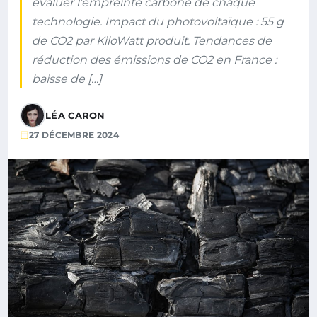
évaluer l’empreinte carbone de chaque
technologie. Impact du photovoltaïque : 55 g
de CO2 par KiloWatt produit. Tendances de
réduction des émissions de CO2 en France :
baisse de […]
LÉA CARON
27 DÉCEMBRE 2024