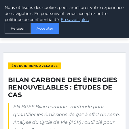
Nous utilisons des cookies pour améliorer votre expérience
MALTA CLIMATE
de navigation. En poursuivant, vous acceptez notre
politique de confidentialité.
En savoir plus
ACCUEIL
ÉNERGIE RENOUVELABLE
Refuser
Accepter
BILAN CARBONE DES ÉNERGIES RENOUVELABLES : ÉTUDES DE
CAS
ÉNERGIE RENOUVELABLE
BILAN CARBONE DES ÉNERGIES
RENOUVELABLES : ÉTUDES DE
CAS
EN BREF Bilan carbone : méthode pour
quantifier les émissions de gaz à effet de serre.
Analyse du Cycle de Vie (ACV) : outil clé pour