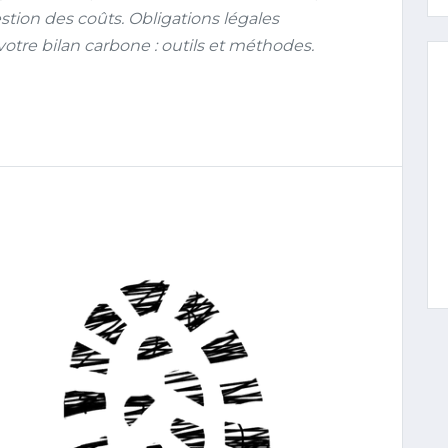
estion des coûts. Obligations légales
votre bilan carbone : outils et méthodes.