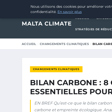
31 AOÛT 2025
Nous utilisons des cookies pour améliorer votr
confidentialité.
En savoir plus
ACCUEIL
CATÉGOR
MALTA CLIMATE
STRATÉGIES DE RÉDU
ACCUEIL
CHANGEMENTS CLIMATIQUES
BILAN CARB
CHANGEMENTS CLIMATIQUES
BILAN CARBONE : 8
ESSENTIELLES POU
EN BREF Qu’est-ce que le bilan carbone
carbone et empreinte écologique. Anal