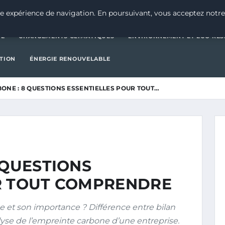
CATÉGORIE
CHANGEMENTS CLIMATIQUES
ENVIRONNEMENT E
e expérience de navigation. En poursuivant, vous acceptez notre
IE
CHANGEMENTS CLIMATIQUES
ENVIRONNEMENT ET ÉCO-RES
CTION
ÉNERGIE RENOUVELABLE
ONE : 8 QUESTIONS ESSENTIELLES POUR TOUT…
 QUESTIONS
R TOUT COMPRENDRE
 et son importance ? Différence entre bilan
yse de l’empreinte carbone d’une entreprise.