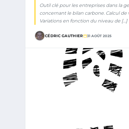
Outil clé pour les entreprises dans la g
concernant le bilan carbone. Calcul de 
Variations en fonction du niveau de […]
CÉDRIC GAUTHIER
31 AOÛT 2025