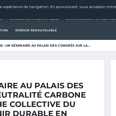
CATÉGORIE
CHANGEMENTS CLIMATIQUES
ENVIRONNEMENT E
e expérience de navigation. En poursuivant, vous acceptez notre
IE
CHANGEMENTS CLIMATIQUES
ENVIRONNEMENT ET ÉCO-RES
CTION
ÉNERGIE RENOUVELABLE
E : UN SÉMINAIRE AU PALAIS DES CONGRÈS SUR LA…
AIRE AU PALAIS DES
EUTRALITÉ CARBONE
HE COLLECTIVE DU
NIR DURABLE EN