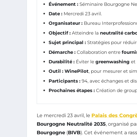
Événement :
Séminaire Bourgogne Neut
Date :
Mercredi 23 avril.
Organisateur :
Bureau Interprofession
Objectif :
Atteindre la
neutralité carb
Sujet principal :
Stratégies pour réduir
Démarche :
Collaboration entre
fourni
Durabilité :
Éviter le
greenwashing
et 
Outil :
WinePilot
, pour mesurer et sim
Participants :
94, avec échanges et di
Prochaines étapes :
Création de group
Le mercredi 23 avril, le
Palais des Congr
Bourgogne Neutralité 2035
, organisé pa
Bourgogne
(
BIVB
). Cet événement a rasse