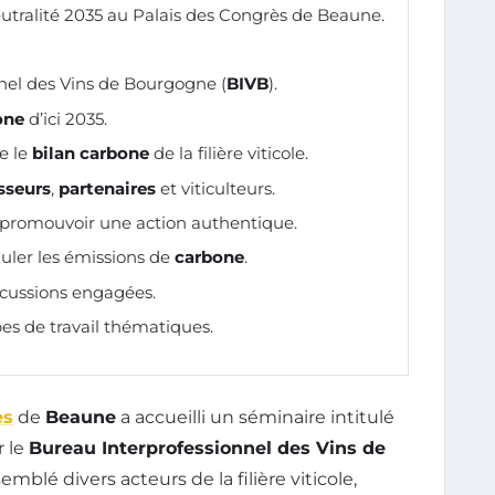
ralité 2035 au Palais des Congrès de Beaune.
nel des Vins de Bourgogne (
BIVB
).
one
d’ici 2035.
e le
bilan carbone
de la filière viticole.
sseurs
,
partenaires
et viticulteurs.
promouvoir une action authentique.
uler les émissions de
carbone
.
scussions engagées.
es de travail thématiques.
ès
de
Beaune
a accueilli un séminaire intitulé
r le
Bureau Interprofessionnel des Vins de
mblé divers acteurs de la filière viticole,