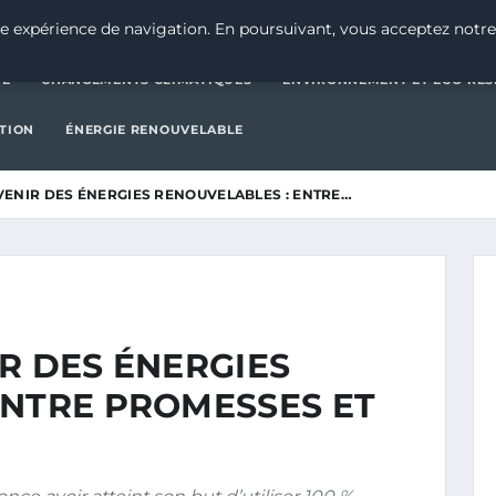
CATÉGORIE
CHANGEMENTS CLIMATIQUES
ENVIRONNEMENT E
e expérience de navigation. En poursuivant, vous acceptez notre
IE
CHANGEMENTS CLIMATIQUES
ENVIRONNEMENT ET ÉCO-RES
CTION
ÉNERGIE RENOUVELABLE
VENIR DES ÉNERGIES RENOUVELABLES : ENTRE…
R DES ÉNERGIES
ENTRE PROMESSES ET