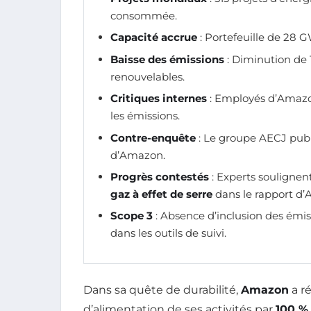
consommée.
Capacité accrue
: Portefeuille de 28 
Baisse des émissions
: Diminution de 
renouvelables.
Critiques internes
: Employés d’Amaz
les émissions.
Contre-enquête
: Le groupe AECJ publ
d’Amazon.
Progrès contestés
: Experts soulignen
gaz à effet de serre
dans le rapport d
Scope 3
: Absence d’inclusion des émis
dans les outils de suivi.
Dans sa quête de durabilité,
Amazon
a r
d’alimentation de ses activités par
100 %