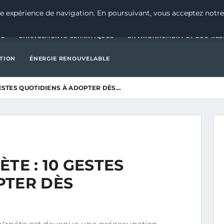
CATÉGORIE
CHANGEMENTS CLIMATIQUES
ENVIRONNEMENT E
e expérience de navigation. En poursuivant, vous acceptez notre
IE
CHANGEMENTS CLIMATIQUES
ENVIRONNEMENT ET ÉCO-RES
CTION
ÉNERGIE RENOUVELABLE
GESTES QUOTIDIENS À ADOPTER DÈS…
TE : 10 GESTES
PTER DÈS