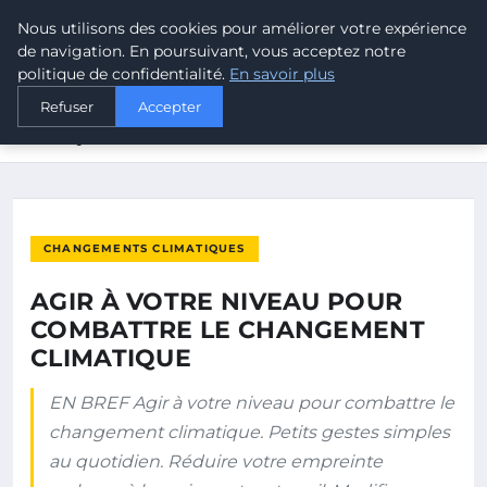
Nous utilisons des cookies pour améliorer votre expérience
MALTA CLIMATE
de navigation. En poursuivant, vous acceptez notre
politique de confidentialité.
En savoir plus
ACCUEIL
CHANGEMENTS CLIMATIQUES
Refuser
Accepter
AGIR À VOTRE NIVEAU POUR COMBATTRE LE CHANGEMENT
CLIMATIQUE
CHANGEMENTS CLIMATIQUES
AGIR À VOTRE NIVEAU POUR
COMBATTRE LE CHANGEMENT
CLIMATIQUE
EN BREF Agir à votre niveau pour combattre le
changement climatique. Petits gestes simples
au quotidien. Réduire votre empreinte