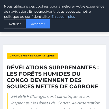
Nous utilisons des cookies pour améliorer votre expérience
MALTA CLIMATE
de navigation. En poursuivant, vous acceptez notre
politique de confidentialité.
En savoir plus
ACCUEIL
CHANGEMENTS CLIMATIQUES
Refuser
Accepter
RÉVÉLATIONS SURPRENANTES : LES FORÊTS HUMIDES DU
CONGO…
CHANGEMENTS CLIMATIQUES
RÉVÉLATIONS SURPRENANTES :
LES FORÊTS HUMIDES DU
CONGO DEVIENNENT DES
SOURCES NETTES DE CARBONE
EN BREF Changement climatique et son
impact sur les forêts du Congo. Augmentation